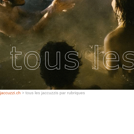
jaccuzzi.ch
> tous les jaccuzzis par rubriques