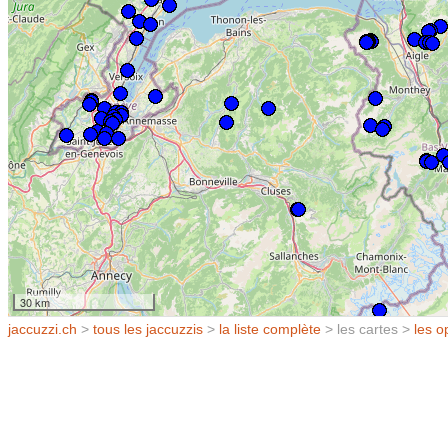
30 km
jaccuzzi.ch
>
tous les jaccuzzis
>
la liste complète
> les cartes >
les o